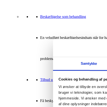
Beskæftigelse som behandling
En veludført beskæftigelsesindsats står for 
problematikker.
Samtykke
Cookies og behandling af p
Tilbud under SEL § 103 og § 104
Vi ønsker at tilbyde en overs
bruger vi teknologier, som 
hjemmeside. Vi ønsker med de
Få beskyttet beskæftigelse eller aktivitet og
af dine oplysninger indebær