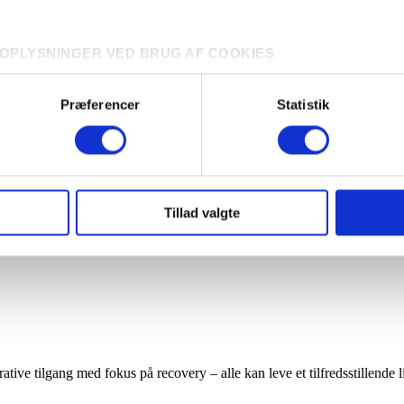
OPLYSNINGER VED BRUG AF COOKIES
dføre behandling af personoplysninger, og vi anbefaler derfor, 
ver vores behandling af personoplysninger og dine rettigheder.
Præferencer
Statistik
af cookies udover nødvendige cookies, giver du samtykke til, at
ler
' samt til den hertil tilknyttede behandling af personoplysninge
Tillad valgte
ntetid fra psykolog og psykiater samt sikker medicinhåndtering i kraft a
ller trække dit samtykke tilbage i cookieoversigten.
rative tilgang med fokus på recovery – alle kan leve et tilfredsstillend