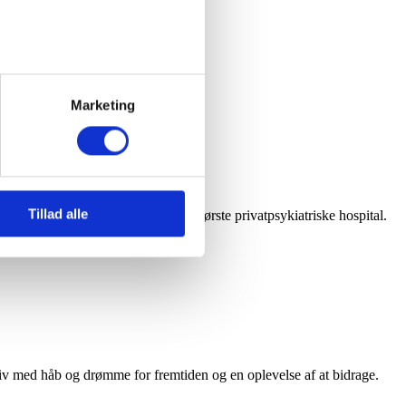
at du også læser vores
Marketing
 vi bruger cookies som
r.
Tillad alle
f et tæt samarbejde med Danmarks største privatpsykiatriske hospital.
e liv med håb og drømme for fremtiden og en oplevelse af at bidrage.