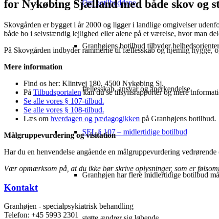
for Nykøbing Sjælland med både skov og s
Om botilbuddene
Skovgården er bygget i år 2000 og ligger i landlige omgivelser uden
både bo i selvstændig lejlighed eller alene på et værelse, hvor man de
Granhøjens botilbud tilbyder helhedsorientere
På Skovgården indbyder rammerne til fællesskab og hjemlig hygge, og
Mere information
Find os her: Klintvej 180, 4500 Nykøbing Sj.
fællesskab, ansvar og anerkendelse.
På
Tilbudsportalen
kan du se tilsynsrapporter og mere informa
Se alle vores § 107-tilbud.
Se alle vores § 108-tilbud.
Læs om
hverdagen og pædagogikken
på Granhøjens botilbud.
SEL § 107 – midlertidige botilbud
Målgruppevurdering og visitation
Har du en henvendelse angående en målgruppevurdering vedrørende en n
Vær opmærksom på, at du ikke bør skrive oplysninger, som er følsomm
Granhøjen har flere midlertidige botilbud må
Kontakt
Granhøjen - specialpsykiatrisk behandling
Telefon: +45 5993 2301
støtte ændrer sig løbende.