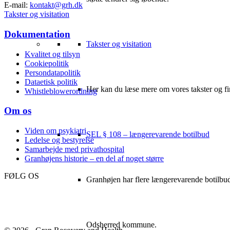
E-mail:
kontakt@grh.dk
Takster og visitation
Dokumentation
Takster og visitation
Kvalitet og tilsyn
Cookiepolitik
Persondatapolitik
Dataetisk politik
Her kan du læse mere om vores takster og fin
Whistleblowerordning
Om os
Viden om psykiatri
SEL § 108 – længerevarende botilbud
Ledelse og bestyrelse
Samarbejde med privathospital
Granhøjens historie – en del af noget større
FØLG OS
Granhøjen har flere længerevarende botilbud 
Odsherred kommune.