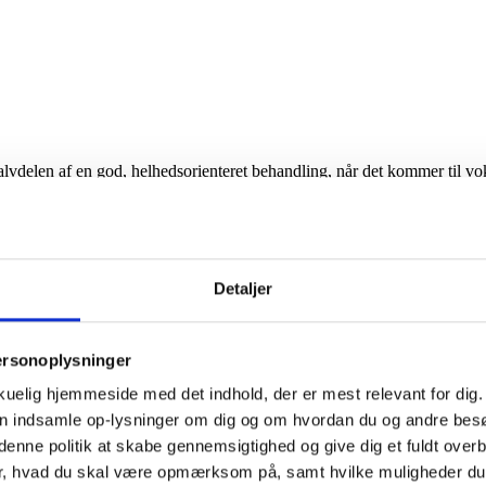
halvdelen af en god, helhedsorienteret behandling, når det kommer til vo
Detaljer
ersonoplysninger
kuelig hjemmeside med det indhold, der er mest relevant for dig. 
kan indsamle op-lysninger om dig og om hvordan du og andre be
nne politik at skabe gennemsigtighed og give dig et fuldt overb
 samværstilbud inden for café og køkken, butik, landbrug, håndværk eller 
er, hvad du skal være opmærksom på, samt hvilke muligheder du 