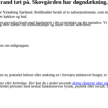
trand tæt på. Skovgården har døgndækning.
for Nykøbing Sjælland. Botilbuddet består af to naboejendomme, som i
ler køkken og bad.
t specialpsykiatri med fundament i det systemiske og det narrative. Vi m
 flere samles om fodboldkampe og andre sociale aktiviteter.
tion om målgruppen.
y potentiel beboer eller omkring en i forvejen indskrevet borger, er 
e eller fortrolige. Her kan du i stedet anvende
denne eksterne sikre si
lrettet personer med nedsat funktionsevne fysisk, psykisk eller socialt.