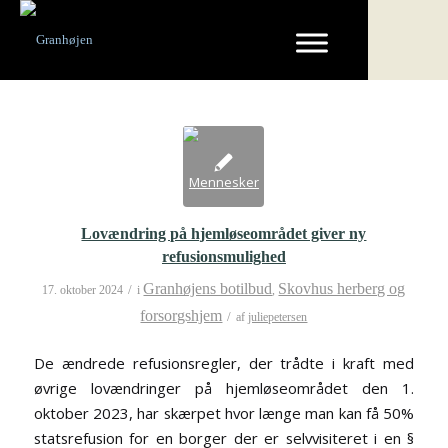
Lovændring på hjemløseområdet giver ny
refusionsmulighed
Granhøjens botilbud
Skovhus herberg og
/
17. oktober 2024
i
,
forsorgshjem
/
af
juliepetersen
De ændrede refusionsregler, der trådte i kraft med
øvrige lovændringer på hjemløseområdet den 1.
oktober 2023, har skærpet hvor længe man kan få 50%
statsrefusion for en borger der er selvvisiteret i en §