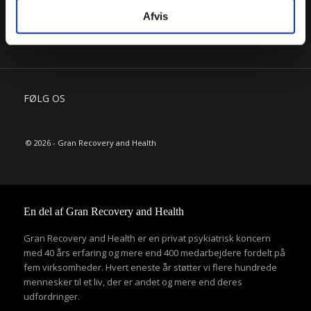
Granhøjens historie – en del af noget større
Afvis
FØLG OS
© 2026 - Gran Recovery and Health
En del af Gran Recovery and Health
Gran Recovery and Health er en privat psykiatrisk koncern
med 40 års erfaring og mere end 400 medarbejdere fordelt på
fem virksomheder. Hvert eneste år støtter vi flere hundrede
mennesker til et liv, der er andet og mere end deres
udfordringer.