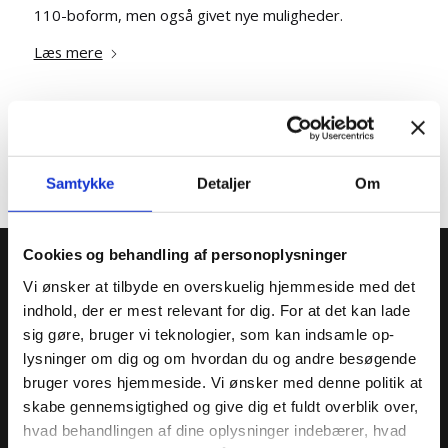
110-boform, men også givet nye muligheder.
Læs mere
Samtykke
Detaljer
Om
Cookies og behandling af personoplysninger
Vi ønsker at tilbyde en overskuelig hjemmeside med det
Kontakt
indhold, der er mest relevant for dig. For at det kan lade
sig gøre, bruger vi teknologier, som kan indsamle op-
Granhøjen - specialpsykiatrisk behandling
lysninger om dig og om hvordan du og andre besøgende
bruger vores hjemmeside. Vi ønsker med denne politik at
Telefon: +45 5993 2301
skabe gennemsigtighed og give dig et fuldt overblik over,
E-mail:
kontakt@grh.dk
hvad behandlingen af dine oplysninger indebærer, hvad
Takster og visitation