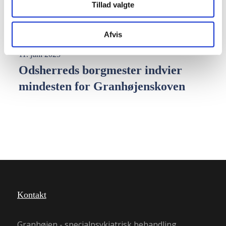
Tillad valgte
tilbage i cookieoversigten.
Afvis
Gran Recovery and Health
Granhøjens botilbud
,
11. juni 2025
Odsherreds borgmester indvier
mindesten for Granhøjenskoven
Kontakt
Granhøjen - specialpsykiatrisk behandling