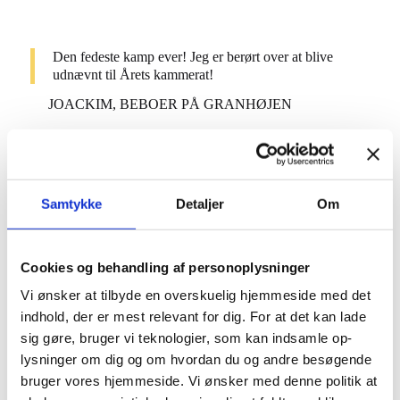
Den fedeste kamp ever! Jeg er berørt over at blive
udnævnt til Årets kammerat!
JOACKIM, BEBOER PÅ GRANHØJEN
Kampen sluttede af med fejring af årets kvindelige
Samtykke
Detaljer
Om
fodboldspiller, årets mandlige fodboldspiller, årets kammerat
og kampens spiller. Og selvfølgelig med at hædre det
vindende hold, som i år med en smal sejr på 10-9 gik til
Cookies og behandling af personoplysninger
medarbejderne. Det mærkede man tydeligt fra deltagerne,
Vi ønsker at tilbyde en overskuelig hjemmeside med det
som alle gik fra banen med store smil og kunne se frem til
indhold, der er mest relevant for dig. For at det kan lade
en velfortjent sodavand, pølsehorn og kage.
sig gøre, bruger vi teknologier, som kan indsamle op-
lysninger om dig og om hvordan du og andre besøgende
bruger vores hjemmeside. Vi ønsker med denne politik at