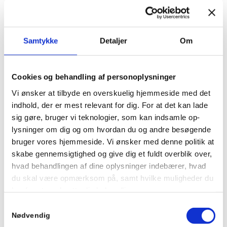
Andet opslag i Specialpsykiatrisk Leksikon – vores
auditive opslagsværk, som på få minutter giver dig
overblik over et psykiatrisk begreb. I dag tackler vi to
begreber på én gang, nemlig de to nært beslægtede
Samtykke
Detaljer
Om
begreber: ansvar og agenthed.
Læs mere
Cookies og behandling af personoplysninger
Vi ønsker at tilbyde en overskuelig hjemmeside med det
indhold, der er mest relevant for dig. For at det kan lade
sig gøre, bruger vi teknologier, som kan indsamle op-
lysninger om dig og om hvordan du og andre besøgende
bruger vores hjemmeside. Vi ønsker med denne politik at
skabe gennemsigtighed og give dig et fuldt overblik over,
hvad behandlingen af dine oplysninger indebærer, hvad
Specialpsykiatrisk Podcast – Leksikon om mentalisering
du skal være opmærksom på, samt hvilke muligheder du
Podcast
/
/
/
14. april 2021
0 Kommentarer
i
af
Gran Recovery And Health
har for at modsætte dig behandlingen.
Samtykkevalg
Denne episode er et auditivt leksikonopslag om en
BEHANDLING AF PERSONOPLYSNINGER VED
Nødvendig
kognitiv evne, der har medindflydelse på vores mentale
BRUG AF COOKIES