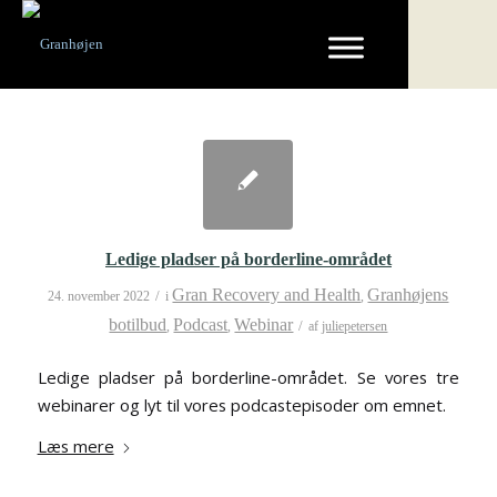
Ledige pladser på borderline-området
Gran Recovery and Health
Granhøjens
/
24. november 2022
i
,
botilbud
Podcast
Webinar
/
,
,
af
juliepetersen
Ledige pladser på borderline-området. Se vores tre
webinarer og lyt til vores podcastepisoder om emnet.
Læs mere