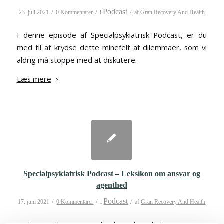
Podcast
/
/
/
23. juli 2021
0 Kommentarer
i
af
Gran Recovery And Health
I denne episode af Specialpsykiatrisk Podcast, er du
med til at krydse dette minefelt af dilemmaer, som vi
aldrig må stoppe med at diskutere.
Læs mere
Specialpsykiatrisk Podcast – Leksikon om ansvar og
agenthed
Podcast
/
/
/
17. juni 2021
0 Kommentarer
i
af
Gran Recovery And Health