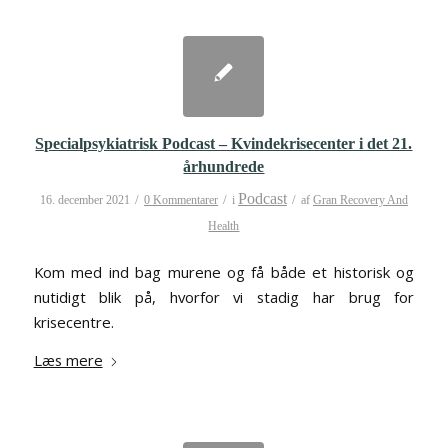
Specialpsykiatrisk Podcast – Kvindekrisecenter i det 21.
århundrede
Podcast
/
/
/
16. december 2021
0 Kommentarer
i
af
Gran Recovery And
Health
Kom med ind bag murene og få både et historisk og
nutidigt blik på, hvorfor vi stadig har brug for
krisecentre.
Læs mere