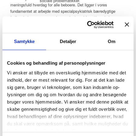
sociale problematikker.
meningsfuld hverdag for alle beboere. Det ligger i vores
fundamentet at arbejde med specialpsykiatrisk bæredygtige
fællesskaber, som er en tilgang, der har til formål at skabe
Tilbud under SEL § 103 og § 104
sociale succesoplevelser og giver personlig motivation, ved at
man oplever glæden i at være behøvet og stolet på i
fællesskabet. Der ligger nemlig et stort pædagogisk potentiale i
Få beskyttet beskæftigelse eller aktivitet og
Samtykke
Detaljer
Om
fællesskabet og i samarbejdet beboere og medarbejdere imellem.
samværstilbud inden for café og køkken, butik,
Læs mere
landbrug, håndværk eller kreative værksteder. Al
Cookies og behandling af personoplysninger
beskæftigelse er individuelt tilrettelagt.
Vi ønsker at tilbyde en overskuelig hjemmeside med det
Behandling
Ledige pladser på borderline-
indhold, der er mest relevant for dig. For at det kan lade
området
sig gøre, bruger vi teknologier, som kan indsamle op-
Samarbejde med privathospital
lysninger om dig og om hvordan du og andre besøgende
/
24. november 2022
i
Gran Recovery and Health
,
Granhøjens botilbud
,
bruger vores hjemmeside. Vi ønsker med denne politik at
/
Podcast
,
Webinar
af
juliepetersen
skabe gennemsigtighed og give dig et fuldt overblik over,
Vores beboere er sikret stabil hjælp uden
Ledige pladser på borderline-området. Se vores tre webinarer og
hvad behandlingen af dine oplysninger indebærer, hvad
lyt til vores podcastepisoder om emnet.
ventetid fra psykolog og psykiater samt sikker
du skal være opmærksom på, samt hvilke muligheder du
Læs mere
medicinhåndtering i kraft af et tæt samarbejde
har for at modsætte dig behandlingen.