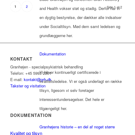
2
1
Side 1 af 2
and Health vokser støt og stadig. Derfor har vi
en dygtig bestyrelse, der dækker alle indsatser
under Socialtilsyn. Mød dem samt ledelsen og
grundlæggerne her.
Dokumentation
KONTAKT
Granhøjen - specialpsykiatrisk behandling
Vi bliver kontinuerligt certificerede i
Telefon: +45 5993 2301
E-mail:
kontakt@grh.dk
kvalitetsledelse. Vi er også underlagt en række
Takster og visitation
tilsyn, ligesom vi selv foretager
interessentundersøgelser. Det hele er
tilgængeligt her.
DOKUMENTATION
Granhøjens historie – en del af noget større
Kvalitet og tilsyn