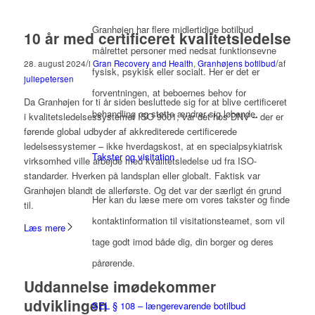
Granhøjen har flere midlertidige botilbud
10 år med certificeret kvalitetsledelse
målrettet personer med nedsat funktionsevne
/
/
28. august 2024
i
Gran Recovery and Health
,
Granhøjens botilbud
af
fysisk, psykisk eller socialt. Her er det er
juliepetersen
forventningen, at beboernes behov for
Da Granhøjen for ti år siden besluttede sig for at blive certificeret
behandling og støtte ændrer sig løbende.
i kvalitetsledelsessystemet ISO 9001, var det hos DNV – der er
førende global udbyder af akkrediterede certificerede
ledelsessystemer – ikke hverdagskost, at en specialpsykiatrisk
Takster og visitation
virksomhed ville arbejde med kvalitetsledelse ud fra ISO-
standarder. Hverken på landsplan eller globalt. Faktisk var
Granhøjen blandt de allerførste. Og det var der særligt én grund
Her kan du læse mere om vores takster og finde
til.
kontaktinformation til visitationsteamet, som vil
Læs mere
tage godt imod både dig, din borger og deres
pårørende.
Uddannelse imødekommer
udviklingen
SEL § 108 – længerevarende botilbud