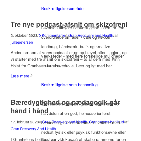
Beskæftigelsesområder
Tre nye podcast-afsnit om skizofreni
Løvdalen tilbyder beskæftigelse inden for fem
/
/
/
2. oktober 2023
0 Kommentarer
i
Gran Recovery and Health
af
overordnede områder - café og køkken,
juliepetersen
landbrug, håndværk, butik og kreative
Anden sæson af vores podcast er netop blevet offentliggjort, og
værksteder - med flere forskellige muligheder
vi starter med tre afsnit om skizofreni – to af dem med Vinni
under hver.
Holst fra Granhøjen i en hovedrolle. Læs og lyt med her.
Læs mere
Beskæftigelse som behandling
Bæredygtighed og pædagogik går
En veludført beskæftigelsesindsats står for
hånd i hånd
halvdelen af en god, helhedsorienteret
/
/
17. februar 2023
i
Gran Recovery and Health
,
Granhøjens botilbud
af
behandling, når det kommer til voksne med
Gran Recovery And Health
nedsat fysisk eller psykisk funktionsevne eller
I Granhøjens botilbud har vi fokus på at skabe rammerne for en