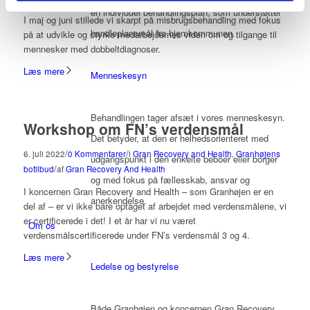
en individuel behandlingsplan, som understøtter
I maj og juni stillede vi skarpt på misbrugsbehandling med fokus
handleplansmål fra hjemkommunen.
på at udvikle og styrke medarbejdernes viden om og tilgange til
mennesker med dobbeltdiagnoser.
Læs mere
Menneskesyn
Behandlingen tager afsæt i vores menneskesyn.
Workshop om FN’s verdensmål
Det betyder, at den er helhedsorienteret med
/
/
6. juli 2022
0 Kommentarer
i
Gran Recovery and Health
,
Granhøjens
udgangspunkt i den enkelte beboer eller borger
/
botilbud
af
Gran Recovery And Health
og med fokus på fællesskab, ansvar og
I koncernen Gran Recovery and Health – som Granhøjen er en
anerkendelse.
del af – er vi ikke bare optaget af arbejdet med verdensmålene, vi
er certificerede i det! I et år har vi nu været
Om os
verdensmålscertificerede under FN’s verdensmål 3 og 4.
Læs mere
Ledelse og bestyrelse
Både Granhøjen og koncernen Gran Recovery