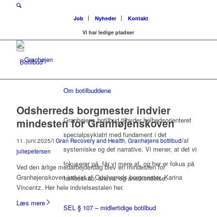
Job
Nyheder
Kontakt
Vi har ledige pladser
Botilbud
Om botilbuddene
Odsherreds borgmester indvier
Granhøjens botilbud tilbyder helhedsorienteret
mindesten for Granhøjenskoven
specialpsykiatri med fundament i det
/
/
11. juni 2025
i
Gran Recovery and Health
,
Granhøjens botilbud
af
systemiske og det narrative. Vi mener, at det vi
juliepetersen
fokuserer på, får vi mere af, og her er fokus på
Ved den årlige medarbejderdag blev en mindesten for
Granhøjenskoven indviet af Odsherreds borgmester, Karina
fællesskab, ansvar og anerkendelse.
Vincentz. Hør hele indvielsestalen her.
Læs mere
SEL § 107 – midlertidige botilbud