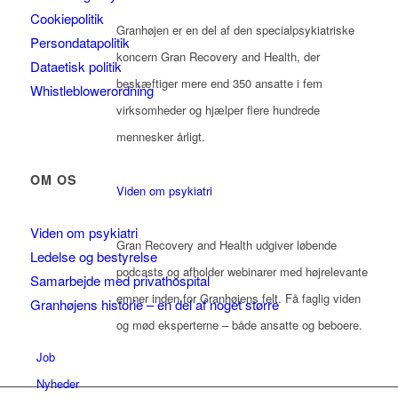
Cookiepolitik
Granhøjen er en del af den specialpsykiatriske
Persondatapolitik
koncern Gran Recovery and Health, der
Dataetisk politik
beskæftiger mere end 350 ansatte i fem
Whistleblowerordning
virksomheder og hjælper flere hundrede
mennesker årligt.
OM OS
Viden om psykiatri
Viden om psykiatri
Gran Recovery and Health udgiver løbende
Ledelse og bestyrelse
podcasts og afholder webinarer med højrelevante
Samarbejde med privathospital
emner inden for Granhøjens felt. Få faglig viden
Granhøjens historie – en del af noget større
og mød eksperterne – både ansatte og beboere.
Job
Nyheder