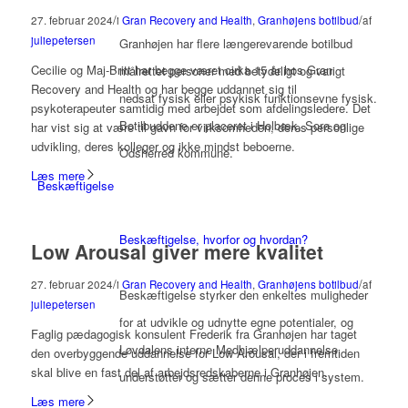
/
/
27. februar 2024
i
Gran Recovery and Health
,
Granhøjens botilbud
af
juliepetersen
Granhøjen har flere længerevarende botilbud
Cecilie og Maj-Britt har begge været cirka 15 år hos Gran
målrettet personer med betydeligt og varigt
Recovery and Health og har begge uddannet sig til
nedsat fysisk eller psykisk funktionsevne fysisk.
psykoterapeuter samtidig med arbejdet som afdelingsledere. Det
Botilbuddene er placeret i Holbæk, Sorø og
har vist sig at være til gavn for virksomheden, deres personlige
udvikling, deres kolleger og ikke mindst beboerne.
Odsherred kommune.
Læs mere
Beskæftigelse
Beskæftigelse, hvorfor og hvordan?
Low Arousal giver mere kvalitet
/
/
27. februar 2024
i
Gran Recovery and Health
,
Granhøjens botilbud
af
Beskæftigelse styrker den enkeltes muligheder
juliepetersen
for at udvikle og udnytte egne potentialer, og
Faglig pædagogisk konsulent Frederik fra Granhøjen har taget
Løvdalens interne Medhjælperuddannelse
den overbyggende uddannelse for Low Arousal, der i fremtiden
skal blive en fast del af arbejdsredskaberne i Granhøjen.
understøtter og sætter denne proces i system.
Læs mere