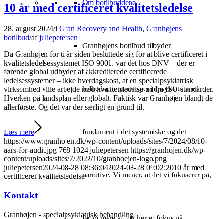
Om botilbuddene
10 år med certificeret kvalitetsledelse
28. august 2024
/
i
Gran Recovery and Health
,
Granhøjens
botilbud
/
af
juliepetersen
Granhøjens botilbud tilbyder
Da Granhøjen for ti år siden besluttede sig for at blive certificeret i
kvalitetsledelsessystemet ISO 9001, var det hos DNV – der er
førende global udbyder af akkrediterede certificerede
ledelsessystemer – ikke hverdagskost, at en specialpsykiatrisk
helhedsorienteret specialpsykiatri med
virksomhed ville arbejde med kvalitetsledelse ud fra ISO-standarder.
Hverken på landsplan eller globalt. Faktisk var Granhøjen blandt de
allerførste. Og det var der særligt én grund til.
fundament i det systemiske og det
Læs mere
https://www.granhojen.dk/wp-content/uploads/sites/7/2024/08/10-
aars-for-audit.jpg
768
1024
juliepetersen
https://granhojen.dk/wp-
content/uploads/sites/7/2022/10/granhoejen-logo.png
juliepetersen
2024-08-28 08:36:04
2024-08-28 09:02:20
10 år med
narrative. Vi mener, at det vi fokuserer på,
certificeret kvalitetsledelse
Kontakt
Granhøjen - specialpsykiatrisk behandling
får vi mere af, og her er fokus på