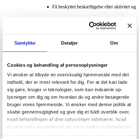
Få beskyttet beskæftigelse eller aktivitet og
samværstilbud inden for café og køkken,
Samtykke
Detaljer
Om
butik, landbrug, håndværk eller kreative
Cookies og behandling af personoplysninger
Vi ønsker at tilbyde en overskuelig hjemmeside med det
indhold, der er mest relevant for dig. For at det kan lade
værksteder. Al beskæftigelse er individuelt
sig gøre, bruger vi teknologier, som kan indsamle op-
lysninger om dig og om hvordan du og andre besøgende
bruger vores hjemmeside. Vi ønsker med denne politik at
skabe gennemsigtighed og give dig et fuldt overblik over,
tilrettelagt.
hvad behandlingen af dine oplysninger indebærer, hvad
du skal være opmærksom på, samt hvilke muligheder du
har for at modsætte dig behandlingen.