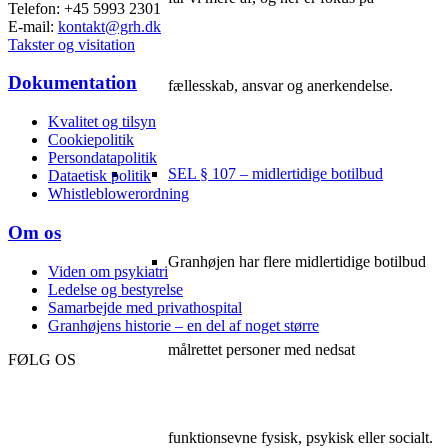
Telefon: +45 5993 2301
E-mail:
kontakt@grh.dk
Takster og visitation
Dokumentation
fællesskab, ansvar og anerkendelse.
Kvalitet og tilsyn
Cookiepolitik
Persondatapolitik
SEL § 107 – midlertidige botilbud
Dataetisk politik
Whistleblowerordning
Om os
Granhøjen har flere midlertidige botilbud
Viden om psykiatri
Ledelse og bestyrelse
Samarbejde med privathospital
Granhøjens historie – en del af noget større
målrettet personer med nedsat
FØLG OS
funktionsevne fysisk, psykisk eller socialt.