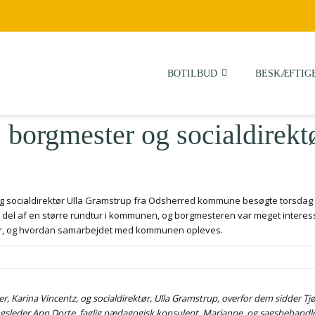
BOTILBUD
BESKÆFTIG
 borgmester og socialdirekt
g socialdirektør Ulla Gramstrup fra Odsherred kommune besøgte torsdag d
 del af en større rundtur i kommunen, og borgmesteren var meget interes
er, og hvordan samarbejdet med kommunen opleves.
er, Karina Vincentz, og socialdirektør, Ulla Gramstrup, overfor dem sidder T
ingsleder Ann Dorte, faglig pædagogisk konsulent, Marianne, og sagsbehandl