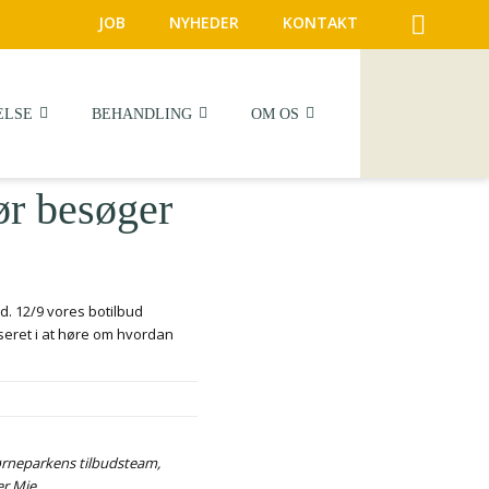
JOB
NYHEDER
KONTAKT
ELSE
BEHANDLING
OM OS
ør besøger
. 12/9 vores botilbud
seret i at høre om hvordan
jørneparkens tilbudsteam,
er Mie.