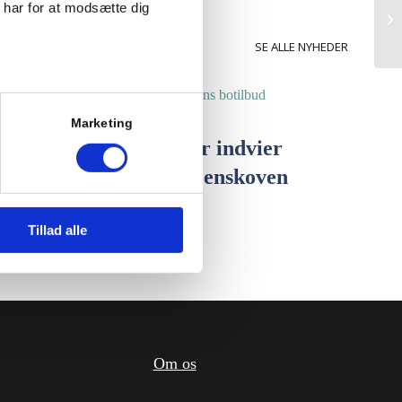
har for at modsætte dig
SE ALLE NYHEDER
at du også læser vores
ran Recovery and Health
Granhøjens botilbud
,
1. juni 2025
Marketing
Odsherreds borgmester indvier
mindesten for Granhøjenskoven
 vi bruger cookies som
r.
Tillad alle
Om os