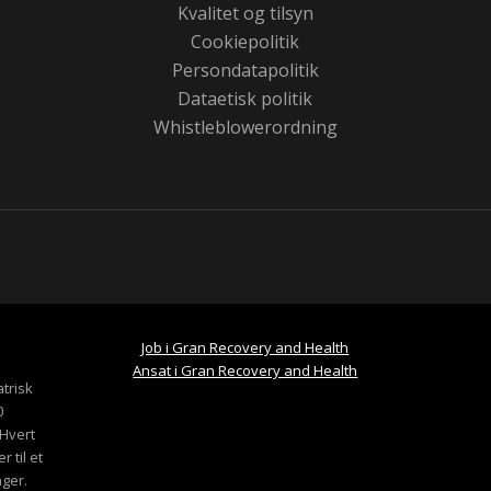
Kvalitet og tilsyn
Cookiepolitik
Persondatapolitik
Dataetisk politik
Whistleblowerordning
Job i Gran Recovery and Health
Ansat i Gran Recovery and Health
trisk
0
Hvert
 til et
nger.