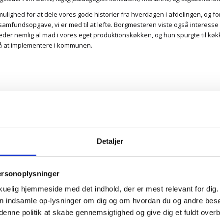
lighed for at dele vores gode historier fra hverdagen i afdelingen, og fo
n samfundsopgave, vi er med til at løfte. Borgmesteren viste også interess
reder nemlig al mad i vores eget produktionskøkken, og hun spurgte til køk
på at implementere i kommunen.
Besøget blev afsluttet med ka
med at støtte beboere der båd
metoderne vi arbejder ud fra, 
med beboerne hen over somm
Vi vil gerne sige stor tak til
Detaljer
Tjørneparken!
på Tjørneparken, og læse mere om vores rammer og målgrupper her:
ersonoplysninger
ilbud/sel108/tjoerneparken/
kuelig hjemmeside med det indhold, der er mest relevant for dig. 
kan indsamle op-lysninger om dig og om hvordan du og andre be
nne politik at skabe gennemsigtighed og give dig et fuldt overb