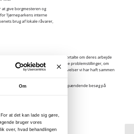
r at give borgmesteren og
e for Tjørneparkens interne
kenets brug af lokale råvarer,
ffe, hvor Tjørneparkens tilbudsteam fortalte om deres arbejde
e lever med psykiatriske og somatiske problemstillinger, om
og om alle de gode aktiviteter og oplevelser vi har haft sammen
eren.
 borgmesteren og socialdirektøren for et spændende besøg på
Om
For at det kan lade sig gøre,
søgende bruger vores
lik over, hvad behandlingen