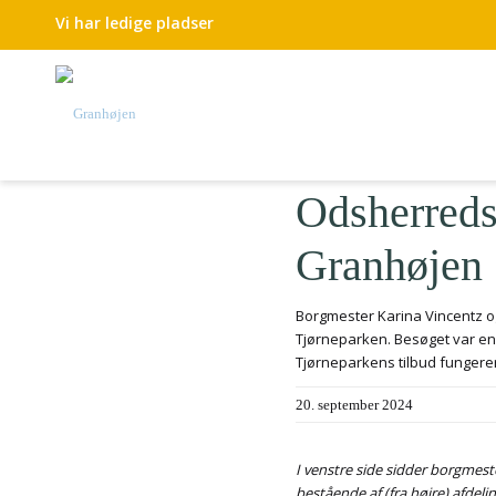
Vi har ledige pladser
Odsherreds
Granhøjen
Borgmester Karina Vincentz o
Tjørneparken. Besøget var en
Tjørneparkens tilbud funger
20. september 2024
I venstre side sidder borgmest
bestående af (fra højre) afdel