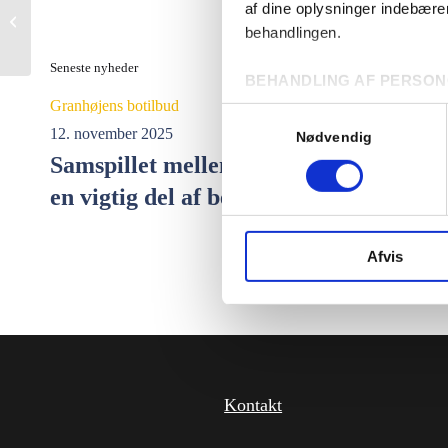
af dine oplysninger indebær
10 år med certificeret
behandlingen.
kvalitetsledelse
Seneste nyheder
BEHANDLING AF PERSON
Vores brug af cookies kan me
Granhøjens botilbud
Samtykkevalg
privatlivspolitik, som beskri
12. november 2025
Nødvendig
Samspillet mellem kost og hverdag er
SAMTYKKE
en vigtig del af behandlingen
Ved at acceptere vores brug 
beskrevet under fanen '
Detaj
Afvis
Du kan til enhver tid ændre e
Kontakt