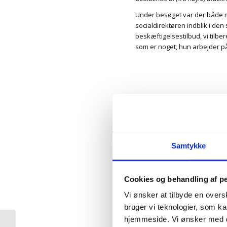
Under besøget var der både mu
socialdirektøren indblik i de
beskæftigelsestilbud, vi tilbe
som er noget, hun arbejder 
Samtykke
Du kan også komme indenfor 
Cookies og behandling af p
https://www.granhojen.dk/bot
Vi ønsker at tilbyde en overs
bruger vi teknologier, som 
hjemmeside. Vi ønsker med de