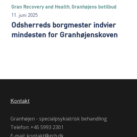
Gran Recovery and Health
Granhøjens botilbud
,
11. juni 2025
Odsherreds borgmester indvier
mindesten for Granhøjenskoven
Kontakt
Granhøjen - specialpsykiatrisk behandling
Telefon: +45 5993 2301
E-mail:
kontakt@grh.dk