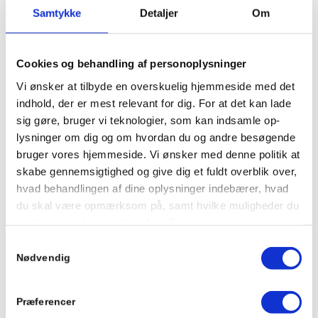
Samtykke
Detaljer
Om
Cookies og behandling af personoplysninger
Vi ønsker at tilbyde en overskuelig hjemmeside med det
indhold, der er mest relevant for dig. For at det kan lade
sig gøre, bruger vi teknologier, som kan indsamle op-
lysninger om dig og om hvordan du og andre besøgende
bruger vores hjemmeside. Vi ønsker med denne politik at
skabe gennemsigtighed og give dig et fuldt overblik over,
hvad behandlingen af dine oplysninger indebærer, hvad
du skal være opmærksom på, samt hvilke muligheder du
har for at modsætte dig behandlingen.
Samtykkevalg
BEHANDLING AF PERSONOPLYSNINGER VED
Granhøjens botilbud
Nødvendig
BRUG AF COOKIES
12. november 2025
Vores brug af cookies kan medføre behandling af
Samspillet mellem kost og hverdag
Præferencer
personoplysninger, og vi anbefaler derfor, at du også